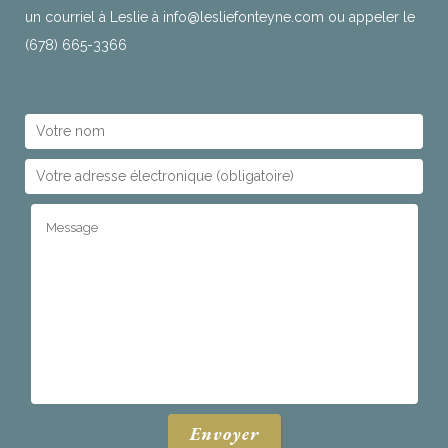
un courriel à Leslie à
info@lesliefonteyne.com
ou appeler le
(678) 665-3366