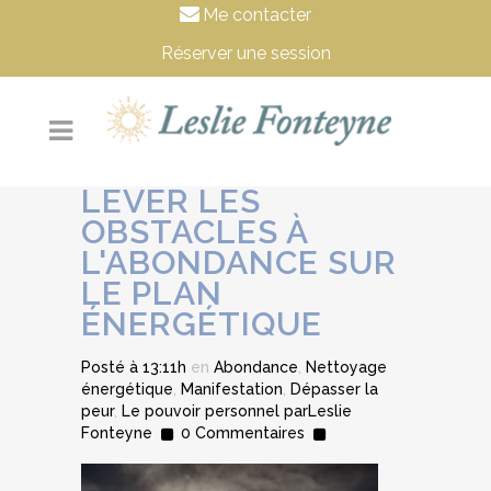
Me contacter
Réserver une session
LEVER LES
OBSTACLES À
L'ABONDANCE SUR
LE PLAN
ÉNERGÉTIQUE
Posté à 13:11h
en
Abondance
,
Nettoyage
énergétique
,
Manifestation
,
Dépasser la
peur
,
Le pouvoir personnel
par
Leslie
Fonteyne
0 Commentaires